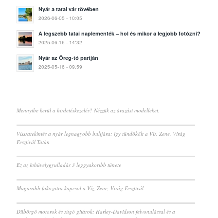
Nyár a tatai vár tövében
2026-06-05 - 10:05
A legszebb tatai naplementék – hol és mikor a legjobb fotózni?
2025-06-16 - 14:32
Nyár az Öreg-tó partján
2025-05-16 - 09:59
Mennyibe kerül a hirdetéskezelés? Nézzük az árazási modelleket.
Visszatekintés a nyár legnagyobb bulijára: így tündökölt a Víz, Zene, Virág
Fesztivál Tatán
Ez az ínhüvelygyulladás 3 leggyakoribb tünete
Magasabb fokozatra kapcsol a Víz, Zene, Virág Fesztivál
Dübörgő motorok és zúgó gitárok: Harley-Davidson felvonulással és a